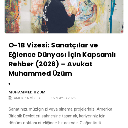
a
k
t
a
M
t
u
M
h
u
a
O-1B Vizesi: Sanatçılar ve
h
m
Eğlence Dünyası İçin Kapsamlı
a
m
m
Rehber (2026) – Avukat
e
m
d
Muhammed Üzüm
e
Ü
d
z
MUHAMMED UZUM
Ü
ü
AMERIKA VIZESI
15 MAYIS 2026
z
m
Sanatınızı, müziğinizi veya sinema projelerinizi Amerika
ü
Birleşik Devletleri sahnesine taşımak, kariyeriniz için
m
dönüm noktası niteliğinde bir adımdır. Olağanüstü
A