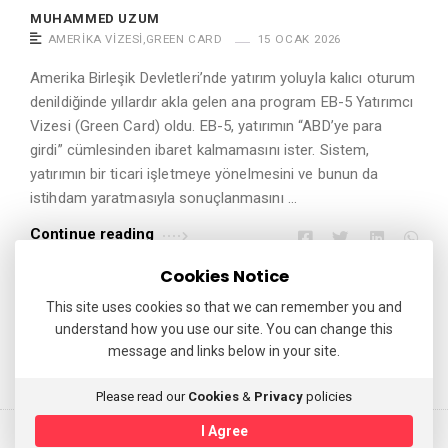
MUHAMMED UZUM
AMERIKA VIZESI
,
GREEN CARD
15 OCAK 2026
Amerika Birleşik Devletleri’nde yatırım yoluyla kalıcı oturum
denildiğinde yıllardır akla gelen ana program EB-5 Yatırımcı
Vizesi (Green Card) oldu. EB-5, yatırımın “ABD’ye para
girdi” cümlesinden ibaret kalmamasını ister. Sistem,
yatırımın bir ticari işletmeye yönelmesini ve bunun da
istihdam yaratmasıyla sonuçlanmasını …
Continue reading
Cookies Notice
This site uses cookies so that we can remember you and
understand how you use our site. You can change this
Y
1
2
3
…
9
message and links below in your site.
a
z
Please read our
Cookies
&
Privacy
policies
ı
I Agree
© 2025 Avukat Muhammed Uzum