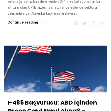
yeteneğe sahip bireylere verilen O-1 vize kategorisinin bir
r
alt türü olan O-1B vizesi, sanatçılar ve eğlence sektörü
t
çalışanları için Amerika kapılarını aralayan …
i
Continue reading
c
l
e
s
.
I-485 Başvurusu: ABD İçinden
Green Card Nasıl Alınır? –