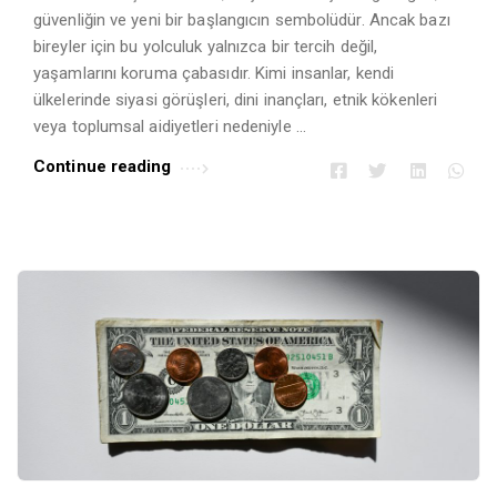
Ü
güvenliğin ve yeni bir başlangıcın sembolüdür. Ancak bazı
z
bireyler için bu yolculuk yalnızca bir tercih değil,
ü
yaşamlarını koruma çabasıdır. Kimi insanlar, kendi
ülkelerinde siyasi görüşleri, dini inançları, etnik kökenleri
m
veya toplumsal aidiyetleri nedeniyle …
A
r
Continue reading
t
i
c
l
e
s
.