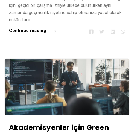
Ü
için, geçici bir çalışma izniyle ülkede bulunurken aynı
z
zamanda göçmenlik niyetine sahip olmanıza yasal olarak
ü
imkân tanır.
m
Continue reading
A
r
t
i
c
l
e
s
.
Akademisyenler İçin Green