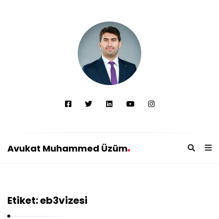
Avukat Muhammed Üzüm
A
v
u
Etiket:
eb3vizesi
k