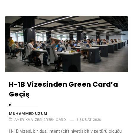
a
t
M
A
u
v
h
u
a
k
m
a
m
t
e
M
d
u
Ü
H-1B Vizesinden Green Card’a
h
z
Geçiş
a
ü
m
m
m
MUHAMMED UZUM
e
AMERIKA VIZESI
,
GREEN CARD
6 ŞUBAT 2026
d
H-1B vizesi, bir dual intent (çift niyetli) bir vize türü olduğu