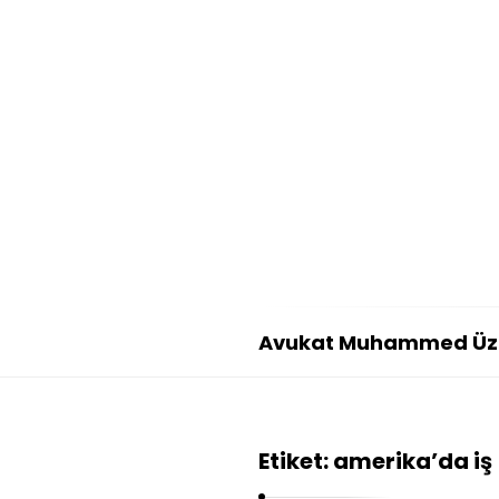
Avukat Muhammed Ü
A
v
u
Etiket:
amerika’da iş
k