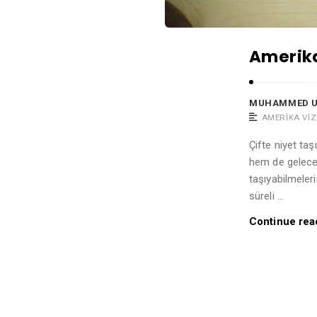
d
Ü
z
Amerika
ü
m
MUHAMMED 
A
AMERIKA VIZ
r
Çifte niyet ta
t
hem de gelecek
i
taşıyabilmeleri
c
süreli …
l
Continue rea
e
s
.