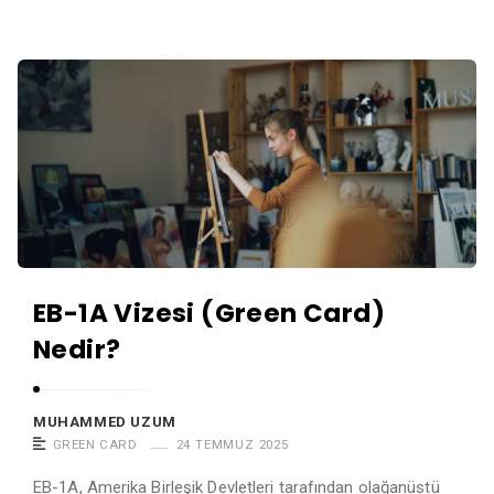
a
t
M
A
u
v
h
u
a
k
m
a
m
t
e
M
d
u
Ü
EB-1A Vizesi (Green Card)
h
z
Nedir?
a
ü
m
m
m
MUHAMMED UZUM
e
GREEN CARD
24 TEMMUZ 2025
d
EB-1A, Amerika Birleşik Devletleri tarafından olağanüstü