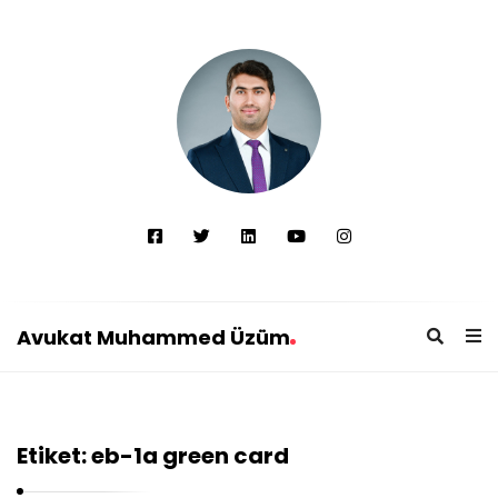
Avukat Muhammed Üzüm
A
v
u
Etiket:
eb-1a green card
k