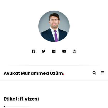
Avukat Muhammed Üzüm
A
v
u
Etiket:
f1 vizesi
k