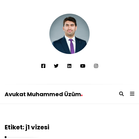
Avukat Muhammed Üzüm
A
v
u
Etiket:
j1 vizesi
k