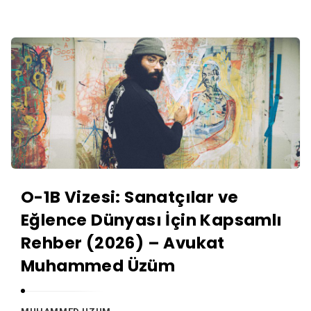
a
t
M
A
u
v
h
u
a
k
m
a
m
t
e
M
d
u
Ü
O-1B Vizesi: Sanatçılar ve
h
z
Eğlence Dünyası İçin Kapsamlı
a
ü
m
Rehber (2026) – Avukat
m
m
Muhammed Üzüm
e
d