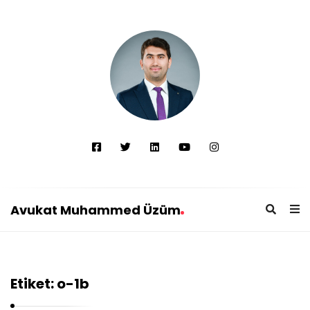
Avukat Muhammed Üzüm
A
v
u
Etiket:
o-1b
k