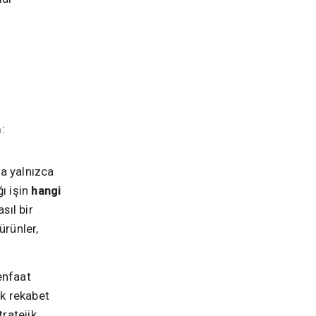
:
 yalnızca
ğı işin
hangi
sıl bir
 ürünler,
enfaat
ik rekabet
tratejik