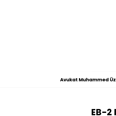
Avukat Muhammed Ü
A
v
u
EB-2 
k