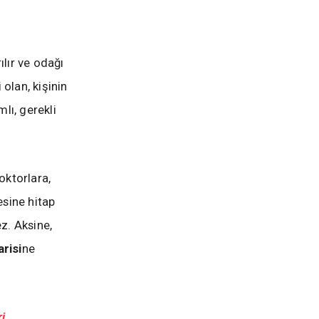
ılır ve odağı
 olan, kişinin
lı, gerekli
oktorlara,
esine hitap
z. Aksine,
risi
ne
i