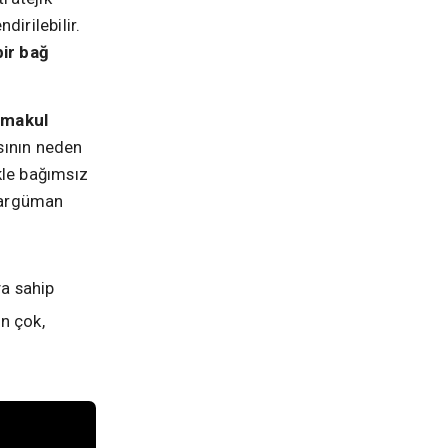
dirilebilir.
ir bağ
n makul
sının neden
kle bağımsız
u argüman
ya sahip
an çok,