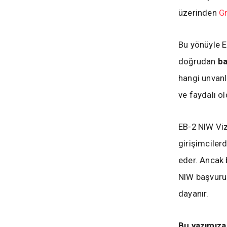
üzerinden
G
Bu yönüyle E
doğrudan
ba
hangi unvanla
ve faydalı o
EB-2 NIW Viz
girişimciler
eder. Ancak 
NIW başvur
dayanır.
Bu yazımıza 