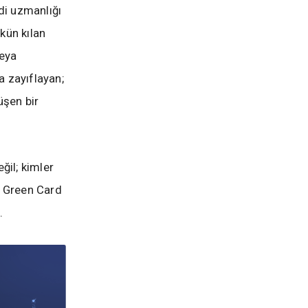
di uzmanlığı
kün kılan
veya
a zayıflayan;
üşen bir
ğil; kimler
li Green Card
.