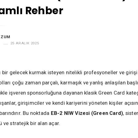
amlı Rehber
UZUM
25 ARALIK 2025
 bir gelecek kurmak isteyen nitelikli profesyoneller ve girişi
lları çoğu zaman parçalı, karmaşık ve yanlış anlaşılan başl
likle işveren sponsorluğuna dayanan klasik Green Card katego
şanlar, girişimciler ve kendi kariyerini yöneten kişiler açısı
 barındırır. Bu noktada
EB-2 NIW Vizesi (Green Card)
, sist
ve stratejik bir alan açar.