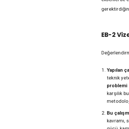
gerektirdiğine
EB-2 Viz
Değerlendirm
Yapılan ç
teknik yet
problemi
karşılık bu
metodoloji
Bu çalışm
kavramı, 
gücü, kamu