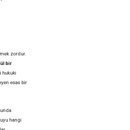
tmek zordur.
ül bir
i hukuki
eyen esas bir
usunda
ruyu hangi
lar