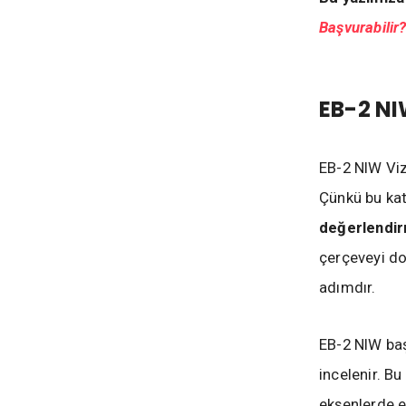
Başvurabilir
EB-2 NI
EB-2 NIW Viz
Çünkü bu kat
değerlendir
çerçeveyi do
adımdır.
EB-2 NIW baş
incelenir. B
eksenlerde e