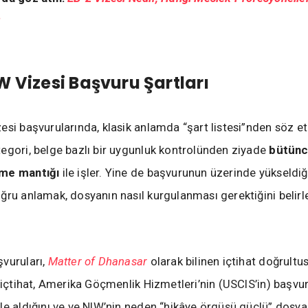
?
W Vizesi Başvuru Şartları
esi başvurularında, klasik anlamda “şart listesi”nden söz e
egori, belge bazlı bir uygunluk kontrolünden ziyade
bütünc
me mantığı
ile işler. Yine de başvurunun üzerinde yükseldiğ
ğru anlamak, dosyanın nasıl kurgulanması gerektiğini belirl
vuruları,
Matter of Dhanasar
olarak bilinen içtihat doğrult
u içtihat, Amerika Göçmenlik Hizmetleri’nin (USCIS’in) başvu
le aldığını ve ve NIW’nin neden “hikâye örgüsü güçlü” dosya