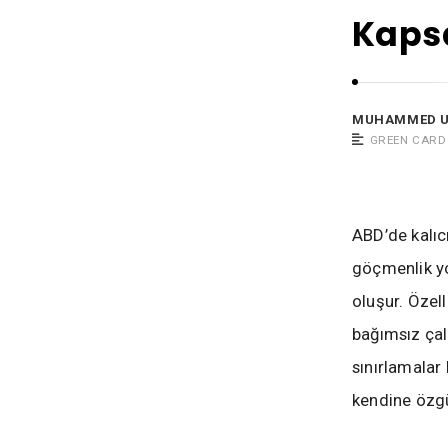
a
Kaps
t
M
u
h
MUHAMMED 
a
GREEN CARD
m
m
e
ABD’de kalıcı
d
göçmenlik yo
Ü
oluşur. Özel
z
bağımsız çalı
ü
m
sınırlamalar
kendine özgü 