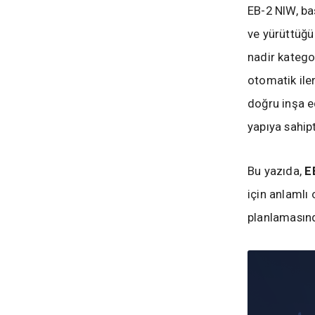
EB-2 NIW, ba
ve yürüttüğü
nadir kategor
otomatik ile
doğru inşa e
yapıya sahipt
Bu yazıda,
E
için anlamlı 
planlamasınd