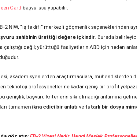
reen Card
başvurusu yapabilir.
B-2 NIW, “iş teklifi” merkezli göçmenlik seçeneklerinden ayr
şvuru sahibinin ürettiği değere içkindir
. Burada belirleyici
 çalıştığı değil; yürüttüğü faaliyetlerin ABD için neden anlam
lduğudur.
esi; akademisyenlerden araştırmacılara, mühendislerden d
den teknoloji profesyonellerine kadar geniş bir profil yelpaz
bu genişlik, başvuru kriterlerin sıkı olmadığı anlamına gelme
uları tamamen
ikna edici bir anlatı
ve
tutarlı bir dosya mima
da göz atın:
EB-2 Vizesi Nedir, Hangi Meslek Profesyoneller