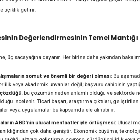
 açıklık getirir.
esinin Değerlendirmesinin Temel Mantığı
e, üç sacayağına dayanır. Her birine daha yakından bakalım
alışmaların somut ve önemli bir değeri olması:
Bu aşamada
erlilik veya akademik unvanlar değil; başvuru sahibinin yaptı
 çözdüğü
, bu çözümün neden anlamlı olduğu ve sektörde na
lduğu incelenir. Ticari başarı, araştırma çıktıları, geliştirilen
ler veya uygulamalar bu kapsamda ele alınabilir.
aların ABD’nin ulusal menfaatleriyle örtüşmesi:
Ulusal m
sanıldığından çok daha geniştir. Ekonomik büyüme, teknoloj
 sağlığı, altyapı geliştirme, çevresel sürdürülebilirlik veya s