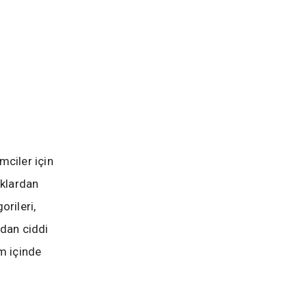
mciler için
ıklardan
rileri,
ndan ciddi
em içinde