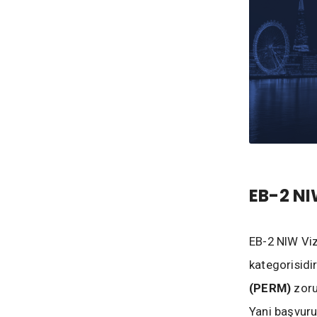
EB-2 NI
EB-2 NIW Viz
kategorisidi
(PERM)
zoru
Yani başvuru