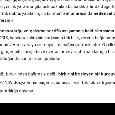
e yenilik yaratma gibi pek çok alan bu başlık altında değerlen
ritik nokta, yapılan iş ile bu menfaatler arasında
nedensel b
mesidir
.
ponsorluğu ve çalışma sertifikası şartının kaldırılmasını
CIS, başvuru sahibinin katkısının tek bir işverene bağlanma
dan verimsiz veya sınırlayıcı olacağını görmek ister. Özelli
, girişimciler, proje bazlı uzmanlar ve araştırmacılar için b
ulduğunda son derece güçlüdür.
ğı, birbirinden bağımsız değil;
birbirini besleyen bir kurgu
-2 NIW dosyalarının başarısı, bu unsurların tek tek varlığınd
tutarlılığa dayanır.