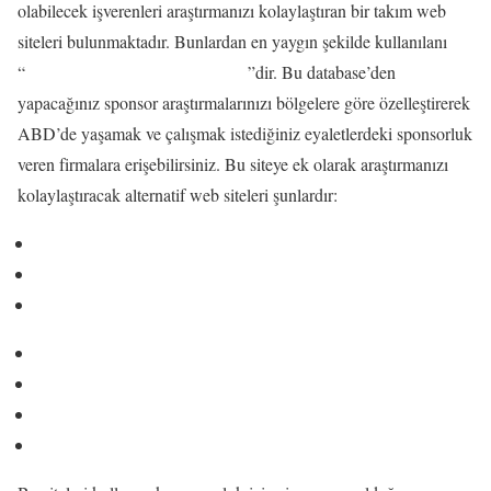
olabilecek işverenleri araştırmanızı kolaylaştıran bir takım web
siteleri bulunmaktadır. Bunlardan en yaygın şekilde kullanılanı
H-1B Visa Sponsors Database
“
”dir. Bu database’den
yapacağınız sponsor araştırmalarınızı bölgelere göre özelleştirerek
ABD’de yaşamak ve çalışmak istediğiniz eyaletlerdeki sponsorluk
veren firmalara erişebilirsiniz. Bu siteye ek olarak araştırmanızı
kolaylaştıracak alternatif web siteleri şunlardır:
H1BGrader.com
H1B Visa Salary Database
MyVisaJobs
Visadoor
Indeed
CareerBuilder
Glassdoor