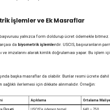
rik İşlemler ve Ek Masraflar
 başvurusu yalnızca form doldurup ücret ödemekle bitmez.
parçası da
biyometrik işlemler
dir. USCIS, başvuranların parm
ı ve imzalarını alarak kimlik doğrulaması yapar. Bu işlem içi
.
şında başka masraflar da olabilir. Bunlar resmi ücrete dahil 
 sağlıklı ilerlemesi için dikkate alınmalıdır. Örneğin:
mi
Açıklama
Ortalama Maliye
u Ücreti
USCIS’e ödenen temel
640 – 750