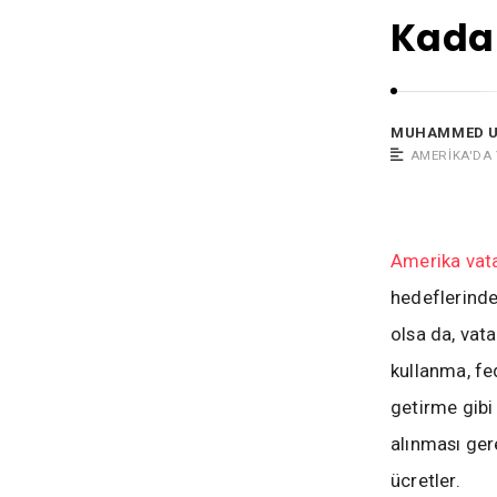
a
Kada
t
M
u
h
MUHAMMED 
a
AMERIKA'DA
m
m
e
Amerika vat
d
hedeflerinde
Ü
olsa da, vata
z
kullanma, fe
ü
m
getirme gib
alınması ger
ücretler.