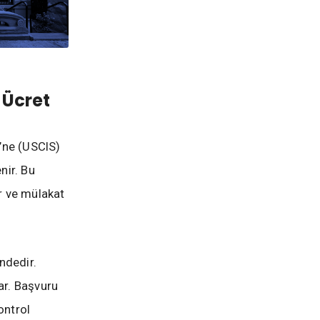
 Ücret
’ne (USCIS)
nir. Bu
er ve mülakat
indedir.
ar. Başvuru
ontrol