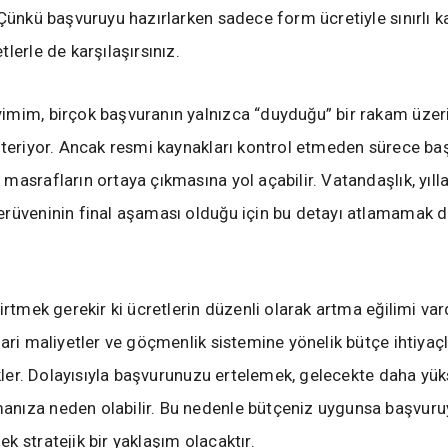
 Çünkü başvuruyu hazırlarken sadece form ücretiyle sınırlı 
lerle de karşılaşırsınız.
mim, birçok başvuranın yalnızca “duyduğu” bir rakam üzer
steriyor. Ancak resmi kaynakları kontrol etmeden sürece ba
masrafların ortaya çıkmasına yol açabilir. Vatandaşlık, yıll
rüveninin final aşaması olduğu için bu detayı atlamamak 
irtmek gerekir ki ücretlerin düzenli olarak artma eğilimi vard
dari maliyetler ve göçmenlik sistemine yönelik bütçe ihtiyaçl
tikler. Dolayısıyla başvurunuzu ertelemek, gelecekte daha yük
nıza neden olabilir. Bu nedenle bütçeniz uygunsa başvuru
k stratejik bir yaklaşım olacaktır.