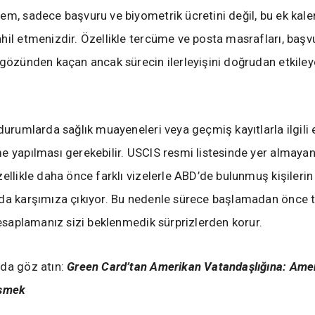
em, sadece başvuru ve biyometrik ücretini değil, bu ek kale
hil etmenizdir. Özellikle tercüme ve posta masrafları, başv
 gözünden kaçan ancak sürecin ilerleyişini doğrudan etkile
 durumlarda sağlık muayeneleri veya geçmiş kayıtlarla ilgili 
e yapılması gerekebilir. USCIS resmi listesinde yer almayan
zellikle daha önce farklı vizelerle ABD’de bulunmuş kişilerin
nda karşımıza çıkıyor. Bu nedenle sürece başlamadan önce
 hesaplamanız sizi beklenmedik sürprizlerden korur.
da göz atın:
Green Card’tan Amerikan Vatandaşlığına: Ameri
eşmek