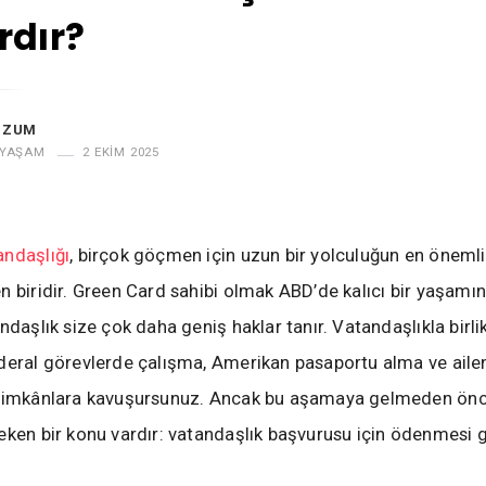
rdır?
UZUM
 YAŞAM
2 EKIM 2025
andaşlığı
, birçok göçmen için uzun bir yolculuğun en önemli
n biridir. Green Card sahibi olmak ABD’de kalıcı bir yaşamın
ndaşlık size çok daha geniş haklar tanır. Vatandaşlıkla birli
deral görevlerde çalışma, Amerikan pasaportu alma ve ailen
i imkânlara kavuşursunuz. Ancak bu aşamaya gelmeden önc
eken bir konu vardır: vatandaşlık başvurusu için ödenmesi 