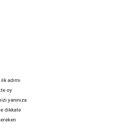
 ilk adımı
kte oy
izi yanınıza
e dikkate
gereken