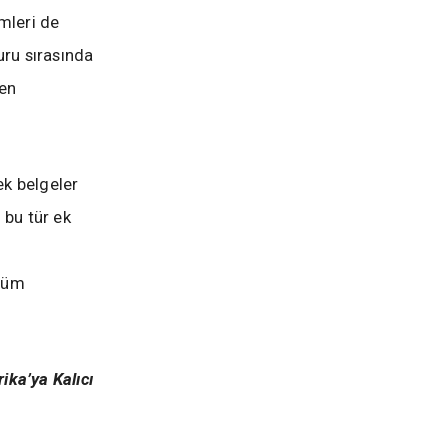
mleri de
uru sırasında
yen
ek belgeler
 bu tür ek
 tüm
ka’ya Kalıcı