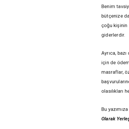
Benim tavsiy
bütçenize da
çoğu kişinin
giderlerdir.
Ayrıca, bazı
için de ödem
masraflar, ö
başvuruları
olasılıkları
Bu yazımıza 
Olarak Yerl