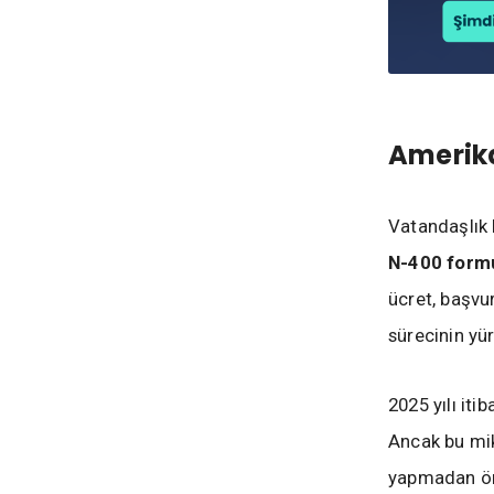
Amerika
Vatandaşlık 
N-400 form
ücret, başvu
sürecinin yür
2025 yılı iti
Ancak bu mi
yapmadan ön