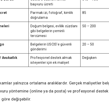
başvuru ücreti
cret
Parmak izi, fotoğraf, kimlik
85
doğrulama
meleri
Doğum belgesi, evlilik cüzdanı
50 – 200
gibi belgelerin yeminli
tercümesi
rgo
Belgelerin USCIS’e güvenli
20 – 50
gönderimi
/ Avukatlık
Profesyonel destek almak
Değişken
isteyenler için ek maliyet
kamlar yalnızca ortalama aralıklardır. Gerçek maliyetler bel
şvuru yöntemine (online ya da posta) ve profesyonel destek 
 göre değişebilir.