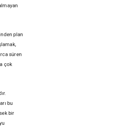
kalmayan
inden plan
şlamak,
arca süren
da çok
ır.
arı bu
sek bir
yu