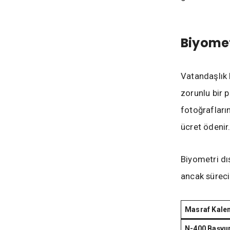
Biyomet
Vatandaşlık
zorunlu bir 
fotoğrafların
ücret ödenir
Biyometri dı
ancak sürecin
Masraf Kale
N-400 Başvur