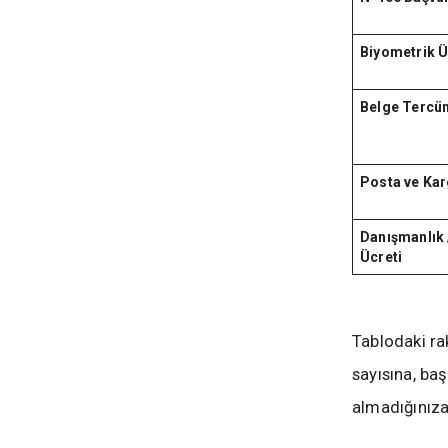
Biyometrik Ü
Belge Tercü
Posta ve Ka
Danışmanlık 
Ücreti
Tablodaki ra
sayısına, ba
almadığınıza