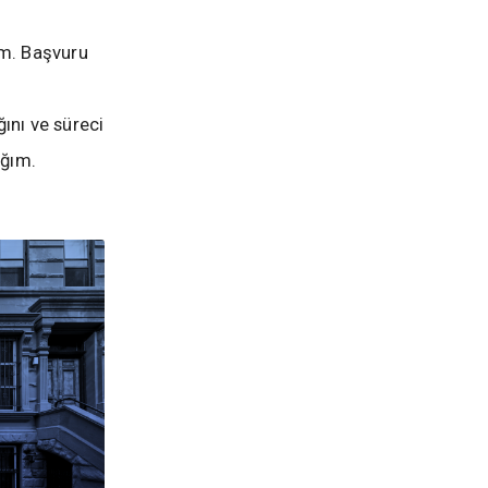
ım. Başvuru
ını ve süreci
ağım.