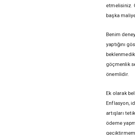
etmelisiniz.
başka maliyet
Benim deneyi
yaptığını gö
beklenmedik 
göçmenlik se
önemlidir.
Ek olarak bel
Enflasyon, i
artışları te
ödeme yapma
geciktirmeme