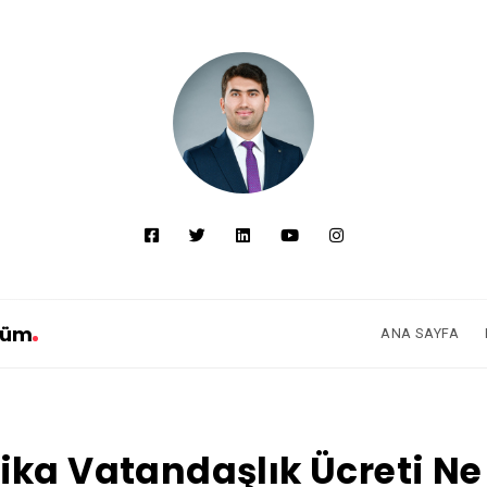
züm
ANA SAYFA
ka Vatandaşlık Ücreti Ne