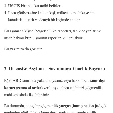
USCIS
bir mülakat tarihi belirler.
İltica görüşmesine katılan kişi, mülteci olma hikayesini
kanıtlarla; tutarlı ve detaylı bir biçimde anlatır.
Bu aşamada kişisel belgeler, ülke raporları, tanık beyanları ve
insan hakları kuruluşlarının raporları kullanılabilir.
Bu yazımıza da göz atın:
Amerika’da Asgari Ücret: Kapsamlı
Rehber
2. Defensive Asylum – Savunmaya Yönelik Başvuru
sınır dışı
Eğer ABD sınırında yakalandıysanız veya hakkınızda
kararı (removal order)
verilmişse, iltica talebinizi göçmenlik
mahkemesinde iletebilirsiniz.
göçmenlik yargıcı (immigration judge)
Bu durumda, süreç bir
tarafından yürütülür ve karar duruşmalar sonucunda verilir.