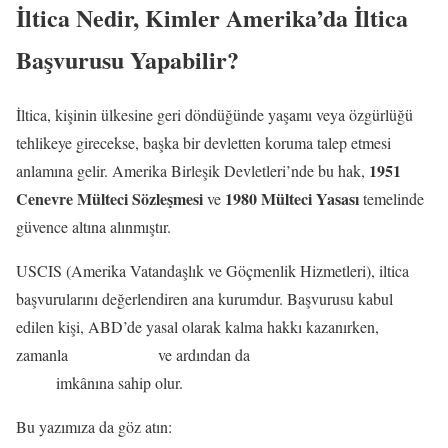
İltica Nedir, Kimler Amerika’da İltica
Başvurusu Yapabilir?
İltica, kişinin ülkesine geri döndüğünde yaşamı veya özgürlüğü
tehlikeye girecekse, başka bir devletten koruma talep etmesi
1951
anlamına gelir. Amerika Birleşik Devletleri’nde bu hak,
Cenevre Mülteci Sözleşmesi
1980 Mülteci Yasası
ve
temelinde
güvence altına alınmıştır.
USCIS (Amerika Vatandaşlık ve Göçmenlik Hizmetleri), iltica
başvurularını değerlendiren ana kurumdur. Başvurusu kabul
edilen kişi, ABD’de yasal olarak kalma hakkı kazanırken,
Green Card
Amerikan Vatandaşlığına
zamanla
ve ardından da
Geçiş
imkânına sahip olur.
Bu yazımıza da göz atın:
Amerika’da Asgari Ücret: Kapsamlı