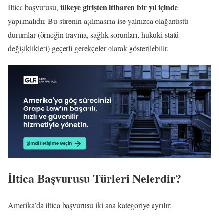
ülkeye girişten itibaren bir yıl içinde
İltica başvurusu,
yapılmalıdır. Bu sürenin aşılmasına ise yalnızca olağanüstü
durumlar (örneğin travma, sağlık sorunları, hukuki statü
değişiklikleri) geçerli gerekçeler olarak gösterilebilir.
İltica Başvurusu Türleri Nelerdir?
Amerika’da iltica başvurusu iki ana kategoriye ayrılır: